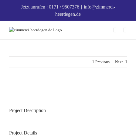
Zum
Jetzt anrufen : 0171 / 9507376
|
info@zimmerei-
Inhalt
heerdegen.de
springen
Previous
Next
View
Larger
Image
Project Description
Project Details