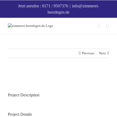
Zum
Jetzt anrufen : 0171 / 9507376
|
info@zimmerei-
Inhalt
heerdegen.de
springen
Previous
Next
View
Larger
Image
Project Description
Project Details